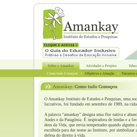
Sobre o Amankay
Atividades e Projetos
Educa
Como tudo Começou |
Objetivos e Atuação
|
Parceiros
O Amankay Instituto de Estudos e Pesquisas, uma soc
lucrativos, foi fundado em setembro de 1989, na cid
A palavra “amankay” designa uma flor nativa e abund
Andes e da Patagônia. É inspiradora de lendas e a fa
deus da Vida, que envia tempestades quando alguém a 
escolhida para dar nome ao Instituto, por simbolizar
defesa do direito à vida.